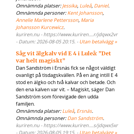
Omnämnda platser:
Jessika
,
Luleå
,
Daniel
.
Omnämnda personer:
Kent Johansson
,
Annelie Marlene Pettersson
,
Maria
Johansson Kurcewicz
.
kuriren.nu - https://www.kuriren....r/jdqwx2vr
- Datum: 2026-08-05 20:15. -
Utan betalvägg »
Såg vit älgkalv vid E 4 i Luleå: ”Det
var helt magiskt”
Dan Sandström i Ersnäs fick se något väldigt
ovanligt på tisdagskvällen. På en äng intill E 4
stod en älgko och två kalvar och betade. Och
den ena kalven var vit. – Magiskt, säger Dan
Sandström som förevigade den udda
familjen.
Omnämnda platser:
Luleå
,
Ersnäs
.
Omnämnda personer:
Dan Sandström
.
kuriren.nu - https://www.kuriren....s/jdqwx5xr
- Datum: 2026-08-05 19:15. -
Utan betalvägg »