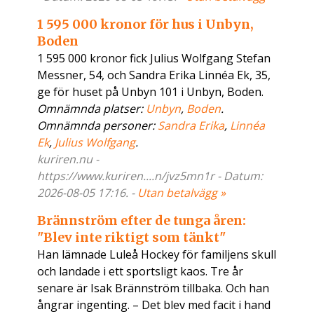
1 595 000 kronor för hus i Unbyn,
Boden
1 595 000 kronor fick Julius Wolfgang Stefan
Messner, 54, och Sandra Erika Linnéa Ek, 35,
ge för huset på Unbyn 101 i Unbyn, Boden.
Omnämnda platser:
Unbyn
,
Boden
.
Omnämnda personer:
Sandra Erika
,
Linnéa
Ek
,
Julius Wolfgang
.
kuriren.nu -
https://www.kuriren....n/jvz5mn1r - Datum:
2026-08-05 17:16. -
Utan betalvägg »
Brännström efter de tunga åren:
"Blev inte riktigt som tänkt"
Han lämnade Luleå Hockey för familjens skull
och landade i ett sportsligt kaos. Tre år
senare är Isak Brännström tillbaka. Och han
ångrar ingenting. – Det blev med facit i hand