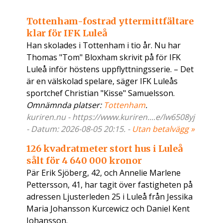
Tottenham-fostrad yttermittfältare
klar för IFK Luleå
Han skolades i Tottenham i tio år. Nu har
Thomas "Tom" Bloxham skrivit på för IFK
Luleå inför höstens uppflyttningsserie. – Det
är en välskolad spelare, säger IFK Luleås
sportchef Christian "Kisse" Samuelsson.
Omnämnda platser:
Tottenham
.
kuriren.nu - https://www.kuriren....e/lw6508yj
- Datum: 2026-08-05 20:15. -
Utan betalvägg »
126 kvadratmeter stort hus i Luleå
sålt för 4 640 000 kronor
Pär Erik Sjöberg, 42, och Annelie Marlene
Pettersson, 41, har tagit över fastigheten på
adressen Ljusterleden 25 i Luleå från Jessika
Maria Johansson Kurcewicz och Daniel Kent
Johansson.