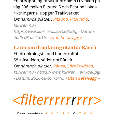
En broöppning orsakar problem i trafiken på
väg 506 mellan Pitsund S och Pitsund i båda
riktningarna, uppger Trafikverket.
Omnämnda platser:
Pitsund
,
Pitsund S
.
kuriren.nu -
https://www.kuriren....6/r0e8pdqj - Datum:
2026-08-05 15:16. -
Utan betalvägg »
Larm om drunkning utanför Råneå
Ett drunkningstillbud har inträffat i
Sörnäsudden, söder om Råneå.
Omnämnda platser:
Råneå
,
Sörnäsudden
.
kuriren.nu - https://www.kuriren....a/rxqe6pgj
- Datum: 2026-08-05 15:16. -
Utan betalvägg »