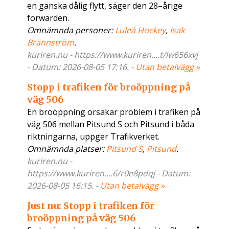
en ganska dålig flytt, säger den 28–årige
forwarden.
Omnämnda personer:
Luleå Hockey
,
Isak
Brännström
.
kuriren.nu - https://www.kuriren....t/lw656xvj
- Datum: 2026-08-05 17:16. -
Utan betalvägg »
Stopp i trafiken för broöppning på
väg 506
En broöppning orsakar problem i trafiken på
väg 506 mellan Pitsund S och Pitsund i båda
riktningarna, uppger Trafikverket.
Omnämnda platser:
Pitsund S
,
Pitsund
.
kuriren.nu -
https://www.kuriren....6/r0e8pdqj - Datum:
2026-08-05 16:15. -
Utan betalvägg »
Just nu: Stopp i trafiken för
broöppning på väg 506