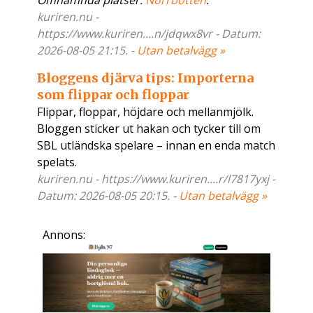
Omnämnda platser:
Norrbotten
.
kuriren.nu -
https://www.kuriren....n/jdqwx8vr - Datum:
2026-08-05 21:15. -
Utan betalvägg »
Bloggens djärva tips: Importerna
som flippar och floppar
Flippar, floppar, höjdare och mellanmjölk.
Bloggen sticker ut hakan och tycker till om
SBL utländska spelare – innan en enda match
spelats.
kuriren.nu - https://www.kuriren....r/l7817yxj -
Datum: 2026-08-05 20:15. -
Utan betalvägg »
Annons: