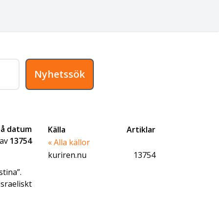
Nyhetssök
på datum
Källa
Artiklar
av
13754
« Alla källor
kuriren.nu
13754
tina”.
sraeliskt