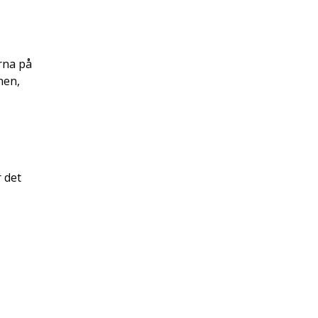
rna på
nen,
r det