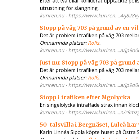
Efter att två bilar kolliderat upptäckte po
utrustning för slangning.
kuriren.nu - https://www.kuriren....4/j828v
Stopp på väg 703 på grund av en vi
Det är problem i trafiken på väg 703 mella
Omnämnda platser:
Rolfs
.
kuriren.nu - https://www.kuriren....a/jp9o0
Just nu: Stopp på väg 703 på grund 
Det är problem i trafiken på väg 703 mella
Omnämnda platser:
Rolfs
.
kuriren.nu - https://www.kuriren....a/jp9o0
Stopp i trafiken efter älgolycka
En singelolycka inträffade strax innan k
kuriren.nu - https://www.kuriren....n/r9mz
50-talsvilla i Bergnäset, Luleå ha
Karin Linnéa Sipola köpte huset på Östra 