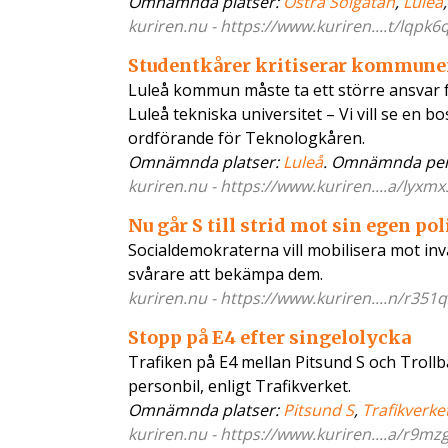
Omnämnda platser:
Östra Solgatan
,
Luleå
kuriren.nu - https://www.kuriren....t/lqpk6
Studentkårer kritiserar kommunen
Luleå kommun måste ta ett större ansvar 
Luleå tekniska universitet – Vi vill se en 
ordförande för Teknologkåren.
Omnämnda platser:
Luleå
. Omnämnda pe
kuriren.nu - https://www.kuriren....a/lyxmx
Nu går S till strid mot sin egen pol
Socialdemokraterna vill mobilisera mot inva
svårare att bekämpa dem.
kuriren.nu - https://www.kuriren....n/r351q
Stopp på E4 efter singelolycka
Trafiken på E4 mellan Pitsund S och Troll
personbil, enligt Trafikverket.
Omnämnda platser:
Pitsund S
,
Trafikverke
kuriren.nu - https://www.kuriren....a/r9mz