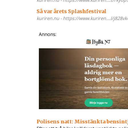
kuriren.nu - https://www.kuriren....t/rkyop
Så var årets Splashfestival
kuriren.nu - https://www.kuriren....l/j828vk
Annons:
Polisens natt: Misstänkta bensint