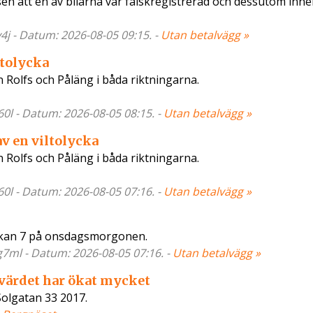
lisen att en av bilarna var falskregistrerad och dessutom inne
y4j - Datum: 2026-08-05 09:15. -
Utan betalvägg »
ltolycka
n Rolfs och Påläng i båda riktningarna.
60l - Datum: 2026-08-05 08:15. -
Utan betalvägg »
av en viltolycka
n Rolfs och Påläng i båda riktningarna.
60l - Datum: 2026-08-05 07:16. -
Utan betalvägg »
lockan 7 på onsdagsmorgonen.
g7ml - Datum: 2026-08-05 07:16. -
Utan betalvägg »
r värdet har ökat mycket
Solgatan 33 2017.