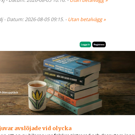
7xj - Datum: 2026-08-05 10:16. -
Utan betalvägg »
4j - Datum: 2026-08-05 09:15. -
Utan betalvägg »
juvar avslöjade vid olycka