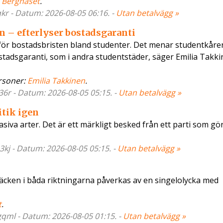
,
Bergnäset
.
qkr - Datum: 2026-08-05 06:16. -
Utan betalvägg »
 – efterlyser bostadsgaranti
för bostadsbristen bland studenter. Det menar studentkåre
bostadsgaranti, som i andra studentstäder, säger Emilia Takki
rsoner:
Emilia Takkinen
.
36r - Datum: 2026-08-05 05:15. -
Utan betalvägg »
itik igen
siva arter. Det är ett märkligt besked från ett parti som gö
3kj - Datum: 2026-08-05 05:15. -
Utan betalvägg »
bäcken i båda riktningarna påverkas av en singelolycka med
t
.
gqml - Datum: 2026-08-05 01:15. -
Utan betalvägg »