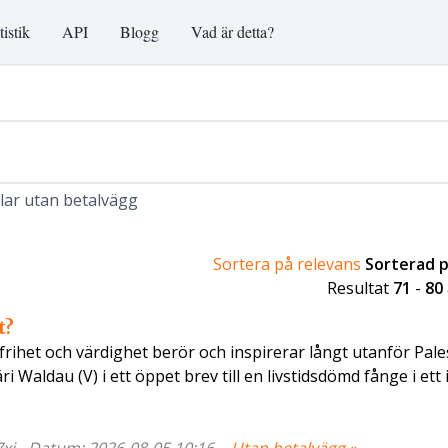
tistik
API
Blogg
Vad är detta?
klar utan betalvägg
Sortera på relevans
Sorterad 
Resultat
71
-
80
t?
frihet och värdighet berör och inspirerar långt utanför Pales
Waldau (V) i ett öppet brev till en livstidsdömd fånge i ett i